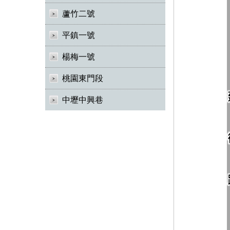
蘆竹二號
平鎮一號
楊梅一號
桃園東門段
中壢中興巷