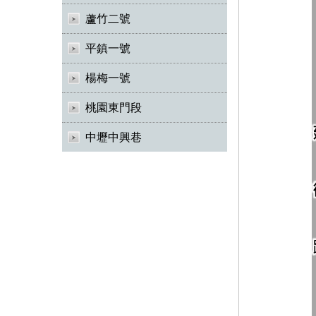
蘆竹二號
平鎮一號
楊梅一號
桃園東門段
中壢中興巷