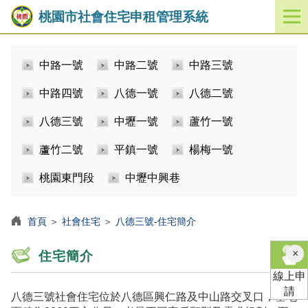
桃園市社會住宅申租管理系統
開
啟
／
中路一號
中路二號
中路三號
關
閉
中路四號
八德一號
八德二號
功
能
八德三號
中壢一號
蘆竹一號
選
單
蘆竹二號
平鎮一號
楊梅一號
桃園東門段
中壢中興巷
首頁
＞
社會住宅
＞
八德三號-住宅簡介
×
住宅簡介
線上申
請
八德三號社會住宅位於八德區興仁路及中山路交叉口，基地