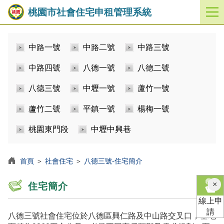
桃園市社會住宅申租管理系統
開
啟
／
中路一號
中路二號
中路三號
關
閉
中路四號
八德一號
八德二號
功
能
八德三號
中壢一號
蘆竹一號
選
單
蘆竹二號
平鎮一號
楊梅一號
桃園東門段
中壢中興巷
首頁
＞
社會住宅
＞
八德三號-住宅簡介
×
住宅簡介
線上申
請
八德三號社會住宅位於八德區興仁路及中山路交叉口，基地