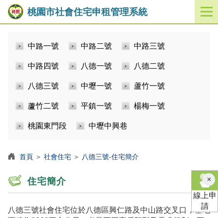
桃園市社會住宅申租管理系統
開
啟
／
中路一號
中路二號
中路三號
關
閉
中路四號
八德一號
八德二號
功
能
八德三號
中壢一號
蘆竹一號
選
單
蘆竹二號
平鎮一號
楊梅一號
桃園東門段
中壢中興巷
首頁
＞
社會住宅
＞
八德三號-住宅簡介
×
住宅簡介
線上申
請
八德三號社會住宅位於八德區興仁路及中山路交叉口，基地