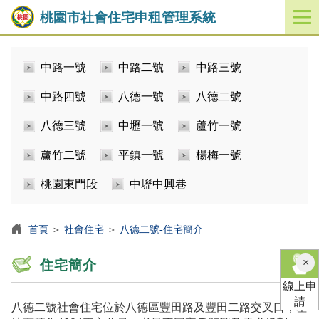
桃園市社會住宅申租管理系統
開
啟
／
中路一號
中路二號
中路三號
關
閉
中路四號
八德一號
八德二號
功
能
八德三號
中壢一號
蘆竹一號
選
單
蘆竹二號
平鎮一號
楊梅一號
桃園東門段
中壢中興巷
首頁
＞
社會住宅
＞
八德二號-住宅簡介
×
住宅簡介
線上申
請
八德二號社會住宅位於八德區豐田路及豐田二路交叉口，基