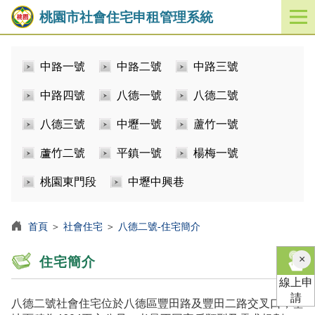
桃園市社會住宅申租管理系統
開
啟
／
中路一號
中路二號
中路三號
關
閉
中路四號
八德一號
八德二號
功
能
八德三號
中壢一號
蘆竹一號
選
單
蘆竹二號
平鎮一號
楊梅一號
桃園東門段
中壢中興巷
首頁
＞
社會住宅
＞
八德二號-住宅簡介
×
住宅簡介
線上申
請
八德二號社會住宅位於八德區豐田路及豐田二路交叉口，基