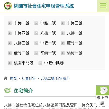
桃園市社會住宅申租管理系統
開
啟
／
中路一號
中路二號
中路三號
關
閉
中路四號
八德一號
八德二號
功
能
八德三號
中壢一號
蘆竹一號
選
單
蘆竹二號
平鎮一號
楊梅一號
桃園東門段
中壢中興巷
首頁
＞
社會住宅
＞
八德二號-住宅簡介
×
住宅簡介
線上申
請
八德二號社會住宅位於八德區豐田路及豐田二路交叉口，基