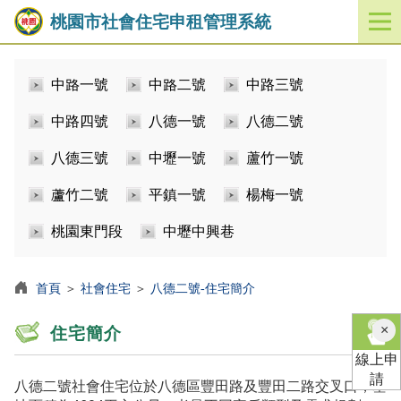
桃園市社會住宅申租管理系統
開
啟
／
中路一號
中路二號
中路三號
關
閉
中路四號
八德一號
八德二號
功
能
八德三號
中壢一號
蘆竹一號
選
單
蘆竹二號
平鎮一號
楊梅一號
桃園東門段
中壢中興巷
首頁
＞
社會住宅
＞
八德二號-住宅簡介
×
住宅簡介
線上申
請
八德二號社會住宅位於八德區豐田路及豐田二路交叉口，基