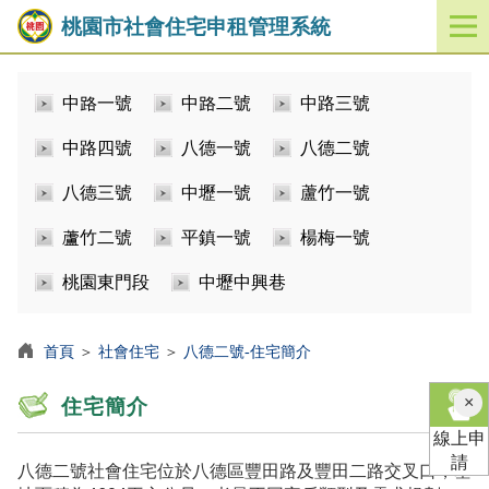
桃園市社會住宅申租管理系統
開
啟
／
中路一號
中路二號
中路三號
關
閉
中路四號
八德一號
八德二號
功
能
八德三號
中壢一號
蘆竹一號
選
單
蘆竹二號
平鎮一號
楊梅一號
桃園東門段
中壢中興巷
首頁
＞
社會住宅
＞
八德二號-住宅簡介
×
住宅簡介
線上申
請
八德二號社會住宅位於八德區豐田路及豐田二路交叉口，基