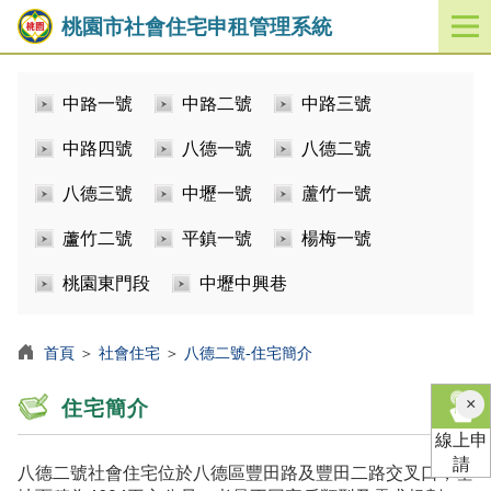
桃園市社會住宅申租管理系統
開
啟
／
中路一號
中路二號
中路三號
關
閉
中路四號
八德一號
八德二號
功
能
八德三號
中壢一號
蘆竹一號
選
單
蘆竹二號
平鎮一號
楊梅一號
桃園東門段
中壢中興巷
首頁
＞
社會住宅
＞
八德二號-住宅簡介
×
住宅簡介
線上申
請
八德二號社會住宅位於八德區豐田路及豐田二路交叉口，基