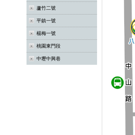
蘆竹二號
平鎮一號
楊梅一號
桃園東門段
中壢中興巷