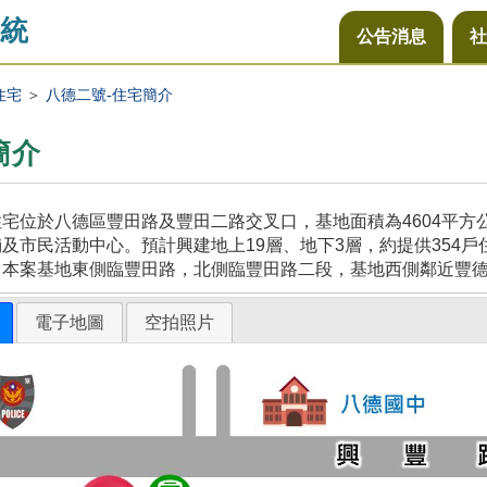
統
公告消息
社
住宅
＞
八德二號-住宅簡介
簡介
宅位於八德區豐田路及豐田二路交叉口，基地面積為4604平
及市民活動中心。預計興建地上19層、地下3層，約提供354戶
，本案基地東側臨豐田路，北側臨豐田路二段，基地西側鄰近豐
電子地圖
空拍照片