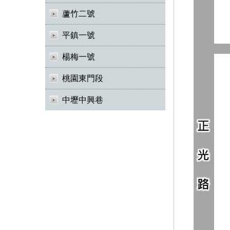
蘆竹二號
平鎮一號
楊梅一號
桃園東門段
中壢中興巷