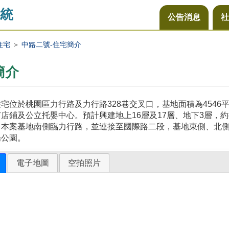
統
公告消息
社
住宅
＞
中路二號-住宅簡介
簡介
宅位於桃園區力行路及力行路328巷交叉口，基地面積為454
店鋪及公立托嬰中心。預計興建地上16層及17層、地下3層，約
，本案基地南側臨力行路，並連接至國際路二段，基地東側、北
陽公園。
電子地圖
空拍照片