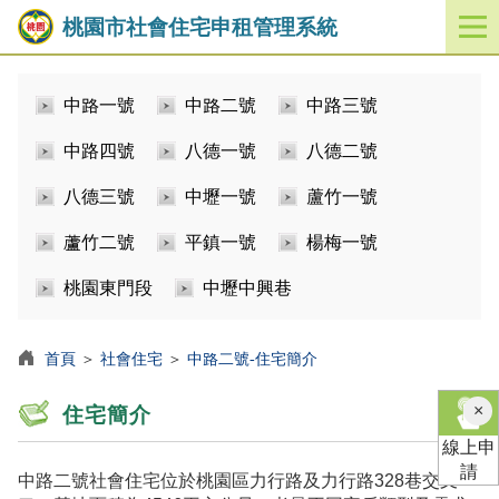
桃園市社會住宅申租管理系統
開
啟
／
中路一號
中路二號
中路三號
關
閉
中路四號
八德一號
八德二號
功
能
八德三號
中壢一號
蘆竹一號
選
單
蘆竹二號
平鎮一號
楊梅一號
桃園東門段
中壢中興巷
首頁
＞
社會住宅
＞
中路二號-住宅簡介
×
住宅簡介
線上申
請
中路二號社會住宅位於桃園區力行路及力行路328巷交叉