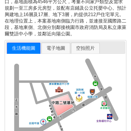
口，基地面積為4546平方公尺，考量不同家戶類型及需求
規劃一至三房多元房型，並配有店鋪及公立托嬰中心。預計
興建地上16層及17層、地下3層，約提供212戶住宅單元。
在地理位置上，本案基地南側臨力行路，並連接至國際路二
段，基地東側、北側分別鄰接桃園市政府消防局及私立康萊
爾雙語中小學，並鄰近向陽公園。
生活機能圖
電子地圖
空拍照片