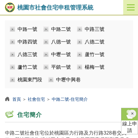
桃園市社會住宅申租管理系統
開
啟
／
中路一號
中路二號
中路三號
關
閉
中路四號
八德一號
八德二號
功
能
八德三號
中壢一號
蘆竹一號
選
單
蘆竹二號
平鎮一號
楊梅一號
桃園東門段
中壢中興巷
首頁
＞
社會住宅
＞
中路二號-住宅簡介
×
住宅簡介
線上申
請
中路二號社會住宅位於桃園區力行路及力行路328巷交叉