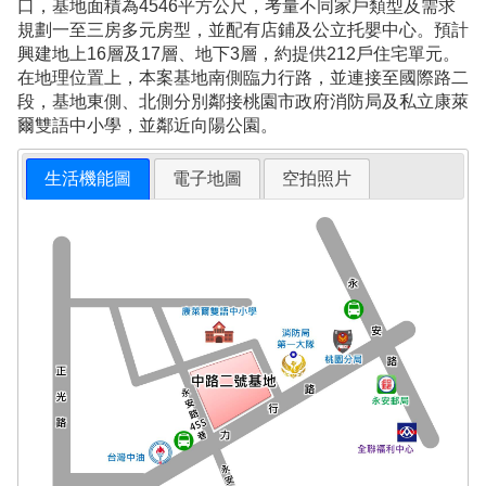
口，基地面積為4546平方公尺，考量不同家戶類型及需求
規劃一至三房多元房型，並配有店鋪及公立托嬰中心。預計
興建地上16層及17層、地下3層，約提供212戶住宅單元。
在地理位置上，本案基地南側臨力行路，並連接至國際路二
段，基地東側、北側分別鄰接桃園市政府消防局及私立康萊
爾雙語中小學，並鄰近向陽公園。
生活機能圖
電子地圖
空拍照片