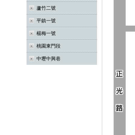
蘆竹二號
平鎮一號
楊梅一號
桃園東門段
中壢中興巷