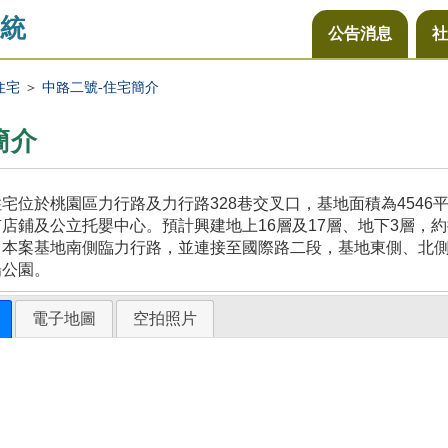
統
公告消息
社
住宅
＞
中路二號-住宅簡介
簡介
宅位於桃園區力行路及力行路328巷交叉口，基地面積為454
店鋪及公立托嬰中心。預計興建地上16層及17層、地下3層，約
，本案基地南側臨力行路，並連接至國際路二段，基地東側、北
陽公園。
電子地圖
空拍照片