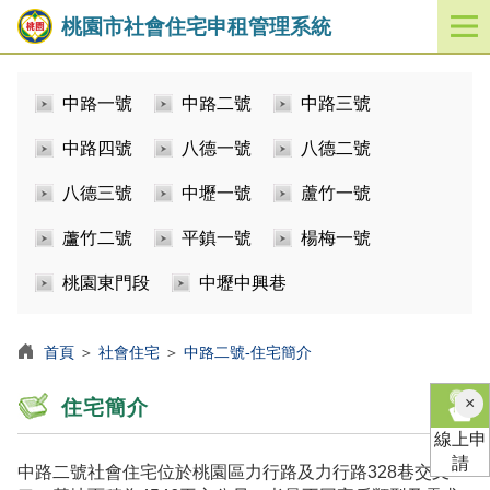
桃園市社會住宅申租管理系統
開
啟
／
中路一號
中路二號
中路三號
關
閉
中路四號
八德一號
八德二號
功
能
八德三號
中壢一號
蘆竹一號
選
單
蘆竹二號
平鎮一號
楊梅一號
桃園東門段
中壢中興巷
首頁
＞
社會住宅
＞
中路二號-住宅簡介
×
住宅簡介
線上申
請
中路二號社會住宅位於桃園區力行路及力行路328巷交叉