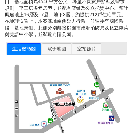
口，基地面積為4546平方公尺，考量不同家戶類型及需求
規劃一至三房多元房型，並配有店鋪及公立托嬰中心。預計
興建地上16層及17層、地下3層，約提供212戶住宅單元。
在地理位置上，本案基地南側臨力行路，並連接至國際路二
段，基地東側、北側分別鄰接桃園市政府消防局及私立康萊
爾雙語中小學，並鄰近向陽公園。
生活機能圖
電子地圖
空拍照片