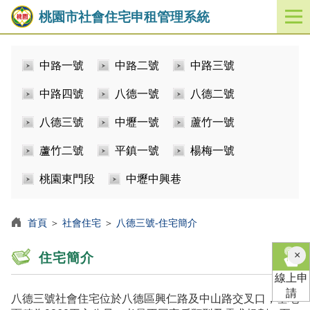
桃園市社會住宅申租管理系統
開
啟
／
中路一號
中路二號
中路三號
關
閉
中路四號
八德一號
八德二號
功
能
八德三號
中壢一號
蘆竹一號
選
單
蘆竹二號
平鎮一號
楊梅一號
桃園東門段
中壢中興巷
首頁
＞
社會住宅
＞
八德三號-住宅簡介
×
住宅簡介
線上申
請
八德三號社會住宅位於八德區興仁路及中山路交叉口，基地