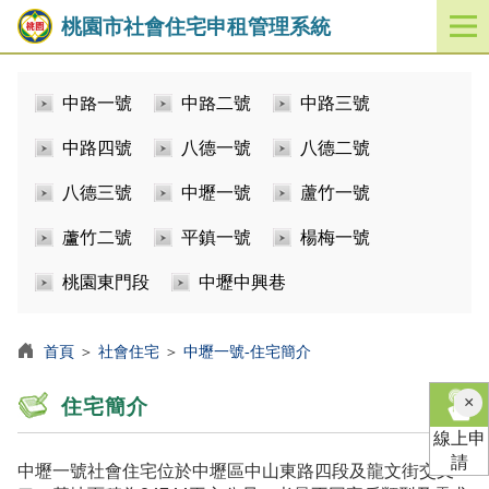
桃園市社會住宅申租管理系統
開
啟
／
中路一號
中路二號
中路三號
關
閉
中路四號
八德一號
八德二號
功
能
八德三號
中壢一號
蘆竹一號
選
單
蘆竹二號
平鎮一號
楊梅一號
桃園東門段
中壢中興巷
首頁
＞
社會住宅
＞
中壢一號-住宅簡介
×
住宅簡介
線上申
請
中壢一號社會住宅位於中壢區中山東路四段及龍文街交叉