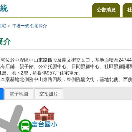
統
公告消息
社
住宅
＞
中壢一號-住宅簡介
簡介
宅位於中壢區中山東路四段及龍文街交叉口，基地面積為2474
配有店鋪、親子館、公立托嬰中心、日間照顧中心、社區照顧關
21層、地下2層，約提供957戶住宅單元。
，本案基地北側臨中山東路四段，東側臨龍文街，基地北側、西
電子地圖
空拍照片