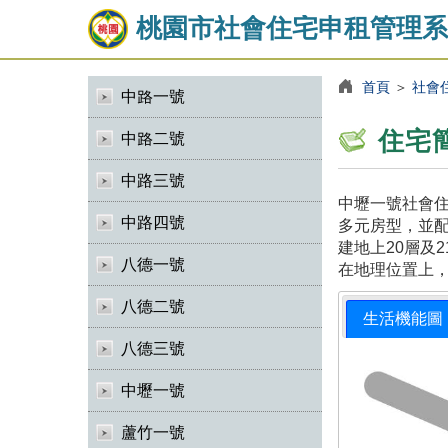
桃園市社會住宅申租管理系
首頁
＞
社會
中路一號
住宅
中路二號
中路三號
中壢一號社會住
中路四號
多元房型，並
建地上20層及
八德一號
在地理位置上
八德二號
生活機能圖
八德三號
中壢一號
蘆竹一號