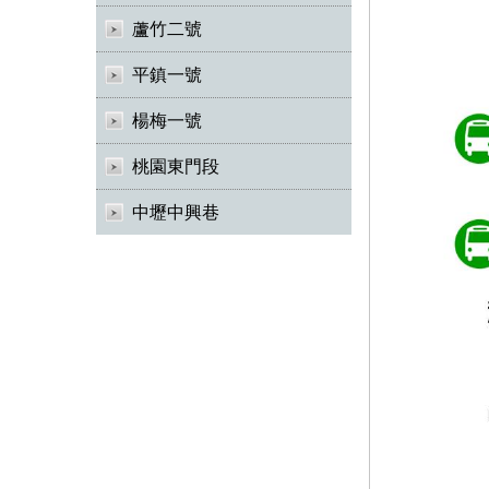
蘆竹二號
平鎮一號
楊梅一號
桃園東門段
中壢中興巷