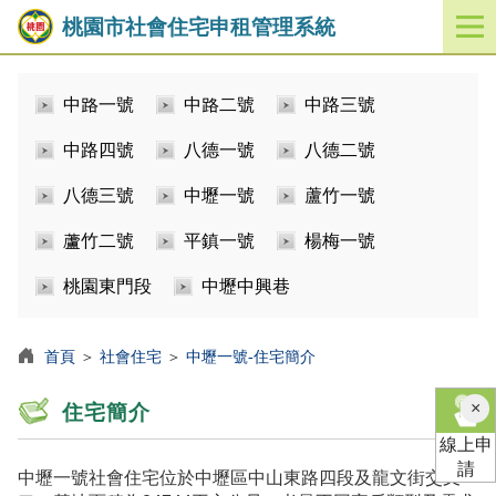
桃園市社會住宅申租管理系統
開
啟
／
中路一號
中路二號
中路三號
關
閉
中路四號
八德一號
八德二號
功
能
八德三號
中壢一號
蘆竹一號
選
單
蘆竹二號
平鎮一號
楊梅一號
桃園東門段
中壢中興巷
首頁
＞
社會住宅
＞
中壢一號-住宅簡介
×
住宅簡介
線上申
請
中壢一號社會住宅位於中壢區中山東路四段及龍文街交叉