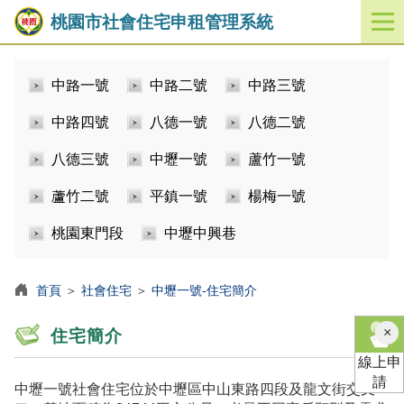
桃園市社會住宅申租管理系統
開
啟
／
中路一號
中路二號
中路三號
關
閉
中路四號
八德一號
八德二號
功
能
八德三號
中壢一號
蘆竹一號
選
單
蘆竹二號
平鎮一號
楊梅一號
桃園東門段
中壢中興巷
首頁
＞
社會住宅
＞
中壢一號-住宅簡介
×
住宅簡介
線上申
請
中壢一號社會住宅位於中壢區中山東路四段及龍文街交叉