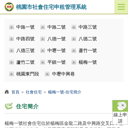
桃園市社會住宅申租管理系統
開
啟
／
中路一號
中路二號
中路三號
關
閉
中路四號
八德一號
八德二號
功
能
八德三號
中壢一號
蘆竹一號
選
單
蘆竹二號
平鎮一號
楊梅一號
桃園東門段
中壢中興巷
首頁
＞
社會住宅
＞
楊梅一號-住宅簡介
×
住宅簡介
線上申
請
楊梅一號社會住宅位於楊梅區金龍二路及中興路交叉口，基