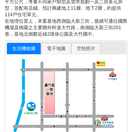
平方公尺，考量不同家戶類型及需求規劃一及二房多元房
型，並配有店鋪。預計興建地上11層、地下2層，約提供
114戶住宅單元。
在地理位置上，本案基地西側臨大新三街，接續可通往國際
機場及桃園之主要聯外幹道大竹路，南側臨大新三街201
巷，基地北側鄰近綠2環保公園及大竹國中。
生活機能圖
電子地圖
空拍照片