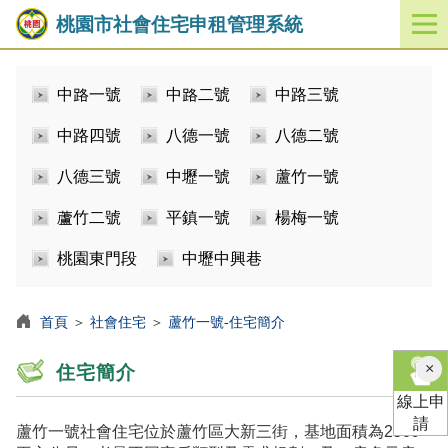
桃園市社會住宅申租管理系統
開
啟
／
中路一號
中路二號
中路三號
關
閉
中路四號
八德一號
八德二號
功
能
八德三號
中壢一號
蘆竹一號
選
單
蘆竹二號
平鎮一號
楊梅一號
桃園東門段
中壢中興巷
首頁
＞
社會住宅
＞
蘆竹一號-住宅簡介
×
住宅簡介
線上申
請
蘆竹一號社會住宅位於蘆竹區大新三街，基地面積為2509