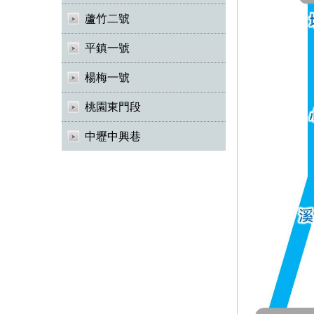
蘆竹二號
平鎮一號
楊梅一號
桃園東門段
中壢中興巷