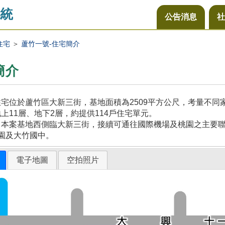
統
公告消息
社
住宅
＞
蘆竹一號-住宅簡介
簡介
宅位於蘆竹區大新三街，基地面積為2509平方公尺，考量不
上11層、地下2層，約提供114戶住宅單元。
本案基地西側臨大新三街，接續可通往國際機場及桃園之主要聯
園及大竹國中。
電子地圖
空拍照片