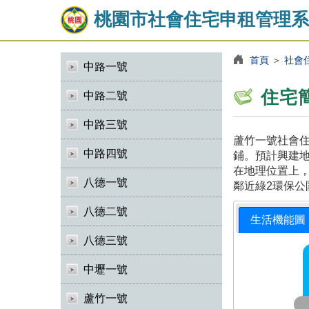
桃園市社會住宅申租管理系
首頁
＞
社會
中路一號
住宅
中路二號
中路三號
蘆竹一號社會住
中路四號
鋪。預計興建地
在地理位置上，
八德一號
鄰近綠2環保公
八德二號
生活機能圖
八德三號
中壢一號
蘆竹一號