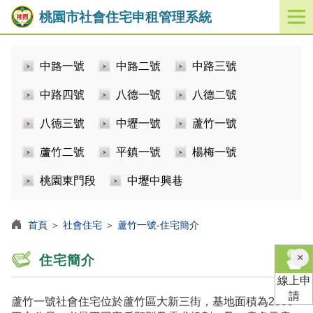
桃園市社會住宅申租管理系統
開
啟
／
中路一號
中路二號
中路三號
關
閉
中路四號
八德一號
八德二號
功
能
八德三號
中壢一號
蘆竹一號
選
單
蘆竹二號
平鎮一號
楊梅一號
桃園東門段
中壢中興巷
首頁
＞
社會住宅
＞
蘆竹一號-住宅簡介
×
住宅簡介
線上申
請
蘆竹一號社會住宅位於蘆竹區大新三街，基地面積為2509