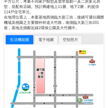
平方公尺，考量不同家戶類型及需求規劃一及二房多元房
型，並配有店鋪。預計興建地上11層、地下2層，約提供
114戶住宅單元。
在地理位置上，本案基地西側臨大新三街，接續可通往國際
機場及桃園之主要聯外幹道大竹路，南側臨大新三街201
巷，基地北側鄰近綠2環保公園及大竹國中。
生活機能圖
電子地圖
空拍照片