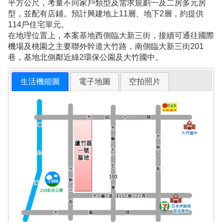
平方公尺，考量不同家戶類型及需求規劃一及二房多元房
型，並配有店鋪。預計興建地上11層、地下2層，約提供
114戶住宅單元。
在地理位置上，本案基地西側臨大新三街，接續可通往國際
機場及桃園之主要聯外幹道大竹路，南側臨大新三街201
巷，基地北側鄰近綠2環保公園及大竹國中。
生活機能圖
電子地圖
空拍照片