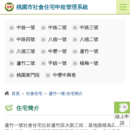
桃園市社會住宅申租管理系統
開
啟
／
中路一號
中路二號
中路三號
關
閉
中路四號
八德一號
八德二號
功
能
八德三號
中壢一號
蘆竹一號
選
單
蘆竹二號
平鎮一號
楊梅一號
桃園東門段
中壢中興巷
首頁
＞
社會住宅
＞
蘆竹一號-住宅簡介
×
住宅簡介
線上申
請
蘆竹一號社會住宅位於蘆竹區大新三街，基地面積為2509