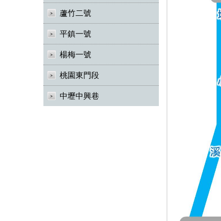
蘆竹二號
平鎮一號
楊梅一號
桃園東門段
中壢中興巷