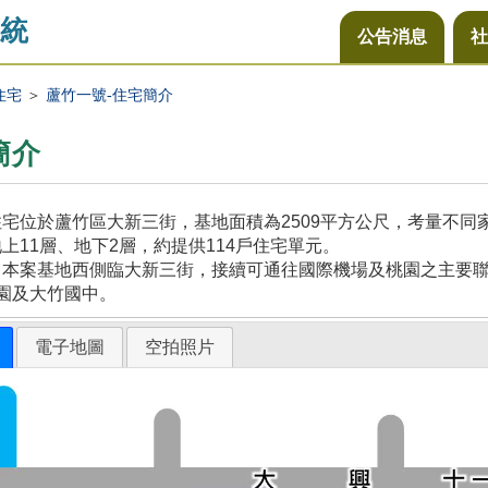
統
公告消息
社
住宅
＞
蘆竹一號-住宅簡介
簡介
宅位於蘆竹區大新三街，基地面積為2509平方公尺，考量不
上11層、地下2層，約提供114戶住宅單元。
本案基地西側臨大新三街，接續可通往國際機場及桃園之主要聯
園及大竹國中。
電子地圖
空拍照片