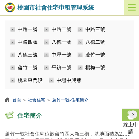
桃園市社會住宅申租管理系統
開
啟
／
中路一號
中路二號
中路三號
關
閉
中路四號
八德一號
八德二號
功
能
八德三號
中壢一號
蘆竹一號
選
單
蘆竹二號
平鎮一號
楊梅一號
桃園東門段
中壢中興巷
首頁
＞
社會住宅
＞
蘆竹一號-住宅簡介
×
住宅簡介
線上申
請
蘆竹一號社會住宅位於蘆竹區大新三街，基地面積為2509