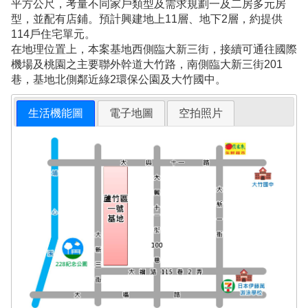
平方公尺，考量不同家戶類型及需求規劃一及二房多元房
型，並配有店鋪。預計興建地上11層、地下2層，約提供
114戶住宅單元。
在地理位置上，本案基地西側臨大新三街，接續可通往國際
機場及桃園之主要聯外幹道大竹路，南側臨大新三街201
巷，基地北側鄰近綠2環保公園及大竹國中。
生活機能圖
電子地圖
空拍照片