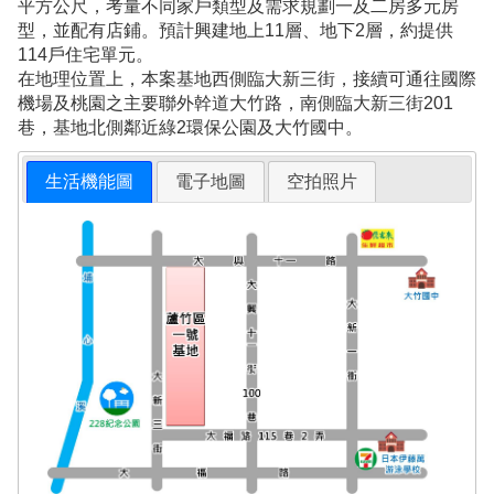
平方公尺，考量不同家戶類型及需求規劃一及二房多元房
型，並配有店鋪。預計興建地上11層、地下2層，約提供
114戶住宅單元。
在地理位置上，本案基地西側臨大新三街，接續可通往國際
機場及桃園之主要聯外幹道大竹路，南側臨大新三街201
巷，基地北側鄰近綠2環保公園及大竹國中。
生活機能圖
電子地圖
空拍照片