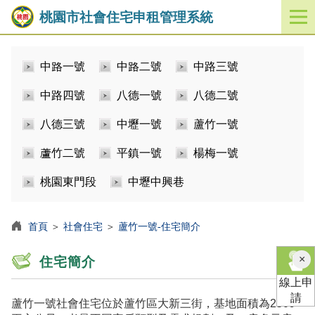
桃園市社會住宅申租管理系統
開
啟
／
中路一號
中路二號
中路三號
關
閉
中路四號
八德一號
八德二號
功
能
八德三號
中壢一號
蘆竹一號
選
單
蘆竹二號
平鎮一號
楊梅一號
桃園東門段
中壢中興巷
首頁
＞
社會住宅
＞
蘆竹一號-住宅簡介
×
住宅簡介
線上申
請
蘆竹一號社會住宅位於蘆竹區大新三街，基地面積為2509