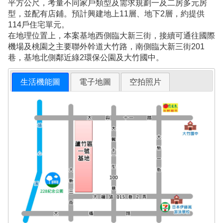
平方公尺，考量不同家戶類型及需求規劃一及二房多元房
型，並配有店鋪。預計興建地上11層、地下2層，約提供
114戶住宅單元。
在地理位置上，本案基地西側臨大新三街，接續可通往國際
機場及桃園之主要聯外幹道大竹路，南側臨大新三街201
巷，基地北側鄰近綠2環保公園及大竹國中。
生活機能圖
電子地圖
空拍照片