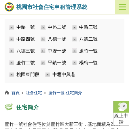
桃園市社會住宅申租管理系統
開
啟
／
中路一號
中路二號
中路三號
關
閉
中路四號
八德一號
八德二號
功
能
八德三號
中壢一號
蘆竹一號
選
單
蘆竹二號
平鎮一號
楊梅一號
桃園東門段
中壢中興巷
首頁
＞
社會住宅
＞
蘆竹一號-住宅簡介
×
住宅簡介
線上申
請
蘆竹一號社會住宅位於蘆竹區大新三街，基地面積為2509