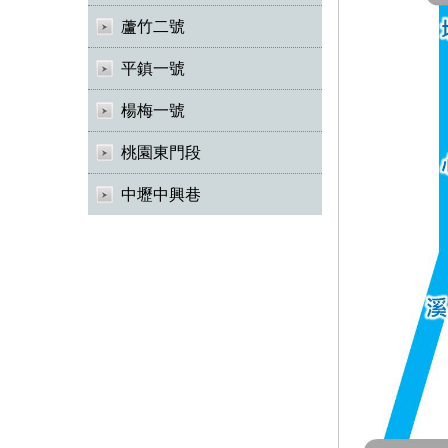
蘆竹二號
平鎮一號
楊梅一號
桃園東門段
中壢中興巷