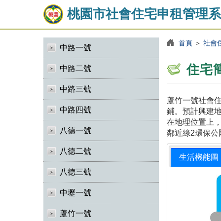
桃園市社會住宅申租管理系
首頁
＞
社會
中路一號
住宅
中路二號
中路三號
蘆竹一號社會住
中路四號
鋪。預計興建地
在地理位置上，
八德一號
鄰近綠2環保公
八德二號
生活機能圖
八德三號
中壢一號
蘆竹一號