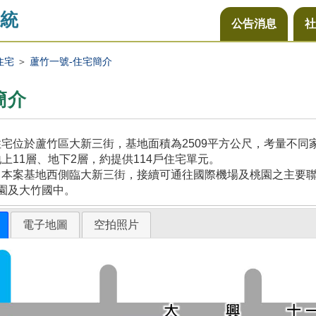
統
公告消息
社
住宅
＞
蘆竹一號-住宅簡介
簡介
宅位於蘆竹區大新三街，基地面積為2509平方公尺，考量不
上11層、地下2層，約提供114戶住宅單元。
本案基地西側臨大新三街，接續可通往國際機場及桃園之主要聯
園及大竹國中。
電子地圖
空拍照片