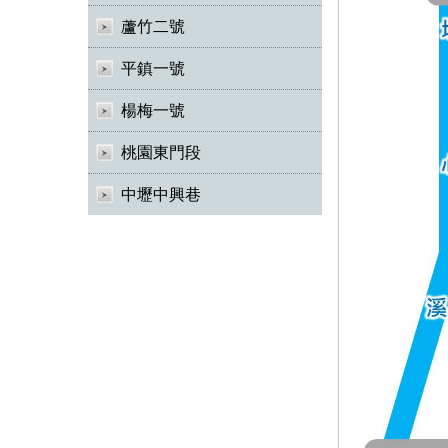
蘆竹二號
平鎮一號
楊梅一號
桃園東門段
中壢中興巷