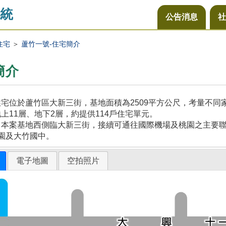
統
公告消息
社
住宅
＞
蘆竹一號-住宅簡介
簡介
宅位於蘆竹區大新三街，基地面積為2509平方公尺，考量不
上11層、地下2層，約提供114戶住宅單元。
本案基地西側臨大新三街，接續可通往國際機場及桃園之主要聯
園及大竹國中。
電子地圖
空拍照片