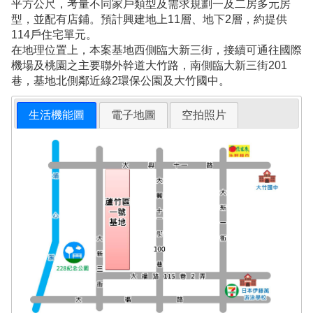
平方公尺，考量不同家戶類型及需求規劃一及二房多元房
型，並配有店鋪。預計興建地上11層、地下2層，約提供
114戶住宅單元。
在地理位置上，本案基地西側臨大新三街，接續可通往國際
機場及桃園之主要聯外幹道大竹路，南側臨大新三街201
巷，基地北側鄰近綠2環保公園及大竹國中。
生活機能圖
電子地圖
空拍照片