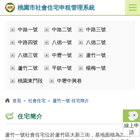
桃園市社會住宅申租管理系統
開
啟
／
中路一號
中路二號
中路三號
關
閉
中路四號
八德一號
八德二號
功
能
八德三號
中壢一號
蘆竹一號
選
單
蘆竹二號
平鎮一號
楊梅一號
桃園東門段
中壢中興巷
首頁
＞
社會住宅
＞
蘆竹一號-住宅簡介
×
住宅簡介
線上申
請
蘆竹一號社會住宅位於蘆竹區大新三街，基地面積為2509