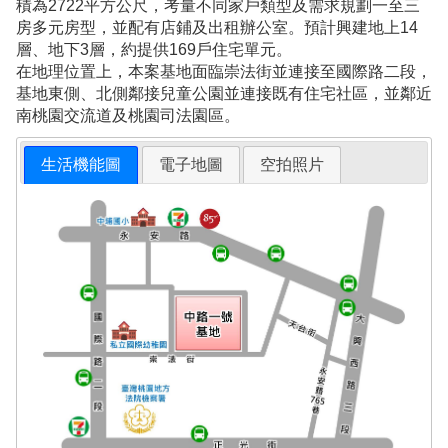
積為2722平方公尺，考量不同家戶類型及需求規劃一至三
房多元房型，並配有店鋪及出租辦公室。預計興建地上14
層、地下3層，約提供169戶住宅單元。
在地理位置上，本案基地面臨崇法街並連接至國際路二段，
基地東側、北側鄰接兒童公園並連接既有住宅社區，並鄰近
南桃園交流道及桃園司法園區。
生活機能圖
電子地圖
空拍照片