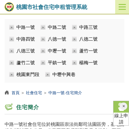
桃園市社會住宅申租管理系統
開
啟
／
中路一號
中路二號
中路三號
關
閉
中路四號
八德一號
八德二號
功
能
八德三號
中壢一號
蘆竹一號
選
單
蘆竹二號
平鎮一號
楊梅一號
桃園東門段
中壢中興巷
首頁
＞
社會住宅
＞
中路一號-住宅簡介
×
住宅簡介
線上申
請
中路一號社會住宅位於桃園區崇法街鄰司法園區旁，基地面