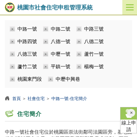
桃園市社會住宅申租管理系統
開
啟
／
中路一號
中路二號
中路三號
關
閉
中路四號
八德一號
八德二號
功
能
八德三號
中壢一號
蘆竹一號
選
單
蘆竹二號
平鎮一號
楊梅一號
桃園東門段
中壢中興巷
首頁
＞
社會住宅
＞
中路一號-住宅簡介
×
住宅簡介
線上申
請
中路一號社會住宅位於桃園區崇法街鄰司法園區旁，基地面