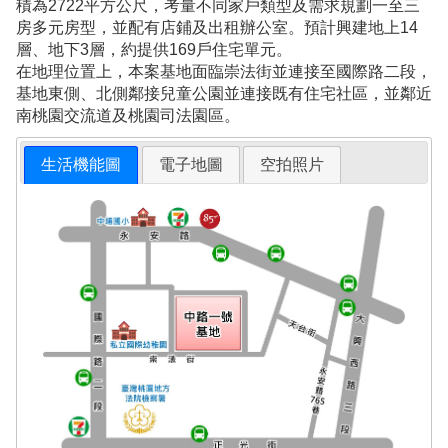
積為2722平方公尺，考量不同家戶類型及需求規劃一至三
房多元房型，並配有店鋪及出租辦公室。預計興建地上14
層、地下3層，約提供169戶住宅單元。
在地理位置上，本案基地面臨崇法街並連接至國際路二段，
基地東側、北側鄰接兒童公園並連接既有住宅社區，並鄰近
南桃園交流道及桃園司法園區。
生活機能圖
電子地圖
空拍照片