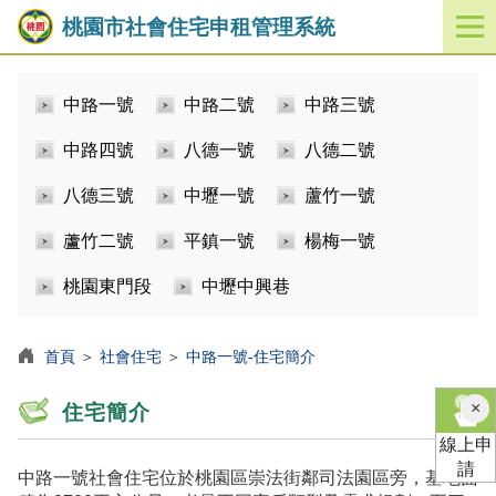
桃園市社會住宅申租管理系統
開
啟
／
中路一號
中路二號
中路三號
關
閉
中路四號
八德一號
八德二號
功
能
八德三號
中壢一號
蘆竹一號
選
單
蘆竹二號
平鎮一號
楊梅一號
桃園東門段
中壢中興巷
首頁
＞
社會住宅
＞
中路一號-住宅簡介
×
住宅簡介
線上申
請
中路一號社會住宅位於桃園區崇法街鄰司法園區旁，基地面