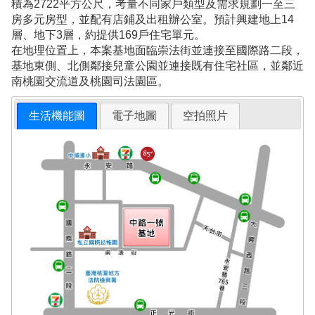
積為2722平方公尺，考量不同家戶類型及需求規劃一至三
房多元房型，並配有店鋪及出租辦公室。預計興建地上14
層、地下3層，約提供169戶住宅單元。
在地理位置上，本案基地面臨崇法街並連接至國際路二段，
基地東側、北側鄰接兒童公園並連接既有住宅社區，並鄰近
南桃園交流道及桃園司法園區。
生活機能圖
電子地圖
空拍照片