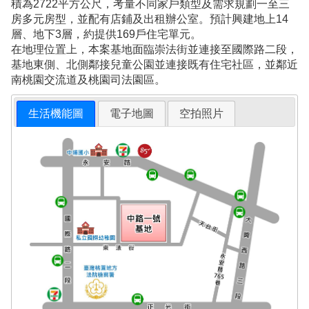
積為2722平方公尺，考量不同家戶類型及需求規劃一至三
房多元房型，並配有店鋪及出租辦公室。預計興建地上14
層、地下3層，約提供169戶住宅單元。
在地理位置上，本案基地面臨崇法街並連接至國際路二段，
基地東側、北側鄰接兒童公園並連接既有住宅社區，並鄰近
南桃園交流道及桃園司法園區。
生活機能圖
電子地圖
空拍照片