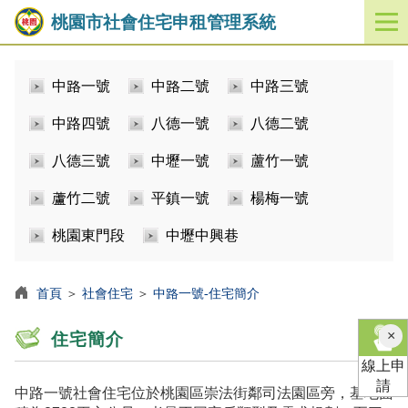
桃園市社會住宅申租管理系統
開
啟
／
中路一號
中路二號
中路三號
關
閉
中路四號
八德一號
八德二號
功
能
八德三號
中壢一號
蘆竹一號
選
單
蘆竹二號
平鎮一號
楊梅一號
桃園東門段
中壢中興巷
首頁
＞
社會住宅
＞
中路一號-住宅簡介
×
住宅簡介
線上申
請
中路一號社會住宅位於桃園區崇法街鄰司法園區旁，基地面