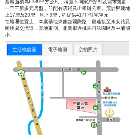
基地面積為6389平方公尺，考量不同家戶類型及需求規劃
一至三房多元房型，並配有店鋪及出租辦公室。預計興建地
上17層及20層、地下3層，約提供417戶住宅單元。
在地理位置上，本案基地東側臨國際路二段連接至永安路及
南桃園交流道，基地東側、北側鄰近桃園司法園區及中埔國
小。
生活機能圖
電子地圖
空拍照片