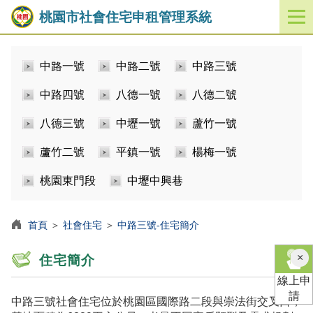
桃園市社會住宅申租管理系統
開
啟
／
中路一號
中路二號
中路三號
關
閉
中路四號
八德一號
八德二號
功
能
八德三號
中壢一號
蘆竹一號
選
單
蘆竹二號
平鎮一號
楊梅一號
桃園東門段
中壢中興巷
首頁
＞
社會住宅
＞
中路三號-住宅簡介
×
住宅簡介
線上申
請
中路三號社會住宅位於桃園區國際路二段與崇法街交叉口，