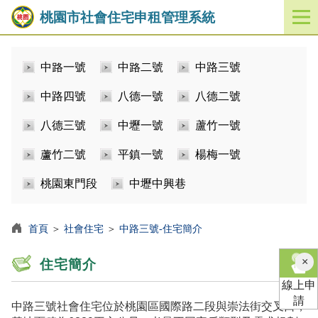
桃園市社會住宅申租管理系統
開
啟
／
中路一號
中路二號
中路三號
關
閉
中路四號
八德一號
八德二號
功
能
八德三號
中壢一號
蘆竹一號
選
單
蘆竹二號
平鎮一號
楊梅一號
桃園東門段
中壢中興巷
首頁
＞
社會住宅
＞
中路三號-住宅簡介
×
住宅簡介
線上申
請
中路三號社會住宅位於桃園區國際路二段與崇法街交叉口，