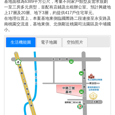
基地面積為6389平方公尺，考量不同家戶類型及需求規劃
一至三房多元房型，並配有店鋪及出租辦公室。預計興建地
上17層及20層、地下3層，約提供417戶住宅單元。
在地理位置上，本案基地東側臨國際路二段連接至永安路及
南桃園交流道，基地東側、北側鄰近桃園司法園區及中埔國
小。
生活機能圖
電子地圖
空拍照片