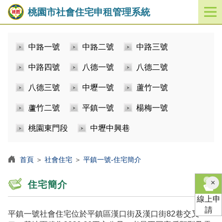
桃園市社會住宅申租管理系統
開
啟
／
中路一號
中路二號
中路三號
關
閉
中路四號
八德一號
八德二號
功
能
八德三號
中壢一號
蘆竹一號
選
單
蘆竹二號
平鎮一號
楊梅一號
桃園東門段
中壢中興巷
首頁
＞
社會住宅
＞
平鎮一號-住宅簡介
×
住宅簡介
線上申
請
平鎮一號社會住宅位於平鎮區漢口街及漢口街82巷交叉