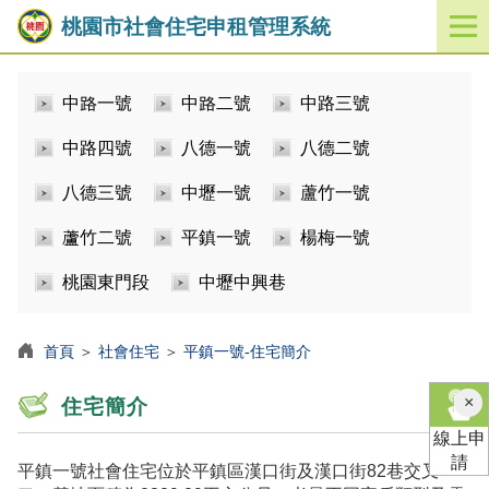
桃園市社會住宅申租管理系統
開
啟
／
中路一號
中路二號
中路三號
關
閉
中路四號
八德一號
八德二號
功
能
八德三號
中壢一號
蘆竹一號
選
單
蘆竹二號
平鎮一號
楊梅一號
桃園東門段
中壢中興巷
首頁
＞
社會住宅
＞
平鎮一號-住宅簡介
×
住宅簡介
線上申
請
平鎮一號社會住宅位於平鎮區漢口街及漢口街82巷交叉