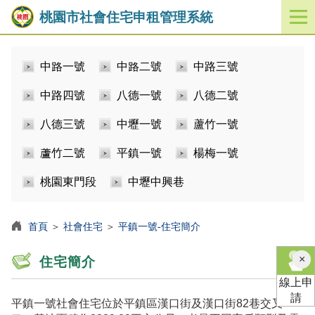
桃園市社會住宅申租管理系統
開
啟
／
中路一號
中路二號
中路三號
關
閉
中路四號
八德一號
八德二號
功
能
八德三號
中壢一號
蘆竹一號
選
單
蘆竹二號
平鎮一號
楊梅一號
桃園東門段
中壢中興巷
首頁
＞
社會住宅
＞
平鎮一號-住宅簡介
×
住宅簡介
線上申
請
平鎮一號社會住宅位於平鎮區漢口街及漢口街82巷交叉