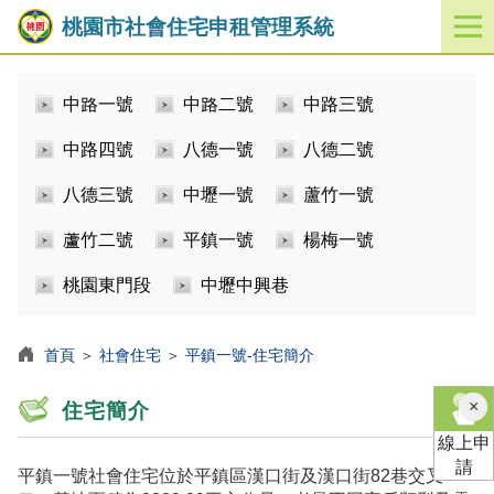
桃園市社會住宅申租管理系統
開
啟
／
中路一號
中路二號
中路三號
關
閉
中路四號
八德一號
八德二號
功
能
八德三號
中壢一號
蘆竹一號
選
單
蘆竹二號
平鎮一號
楊梅一號
桃園東門段
中壢中興巷
首頁
＞
社會住宅
＞
平鎮一號-住宅簡介
×
住宅簡介
線上申
請
平鎮一號社會住宅位於平鎮區漢口街及漢口街82巷交叉