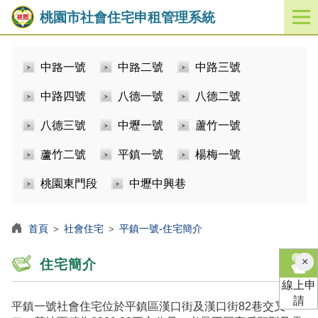
桃園市社會住宅申租管理系統
開
啟
／
中路一號
中路二號
中路三號
關
閉
中路四號
八德一號
八德二號
功
能
八德三號
中壢一號
蘆竹一號
選
單
蘆竹二號
平鎮一號
楊梅一號
桃園東門段
中壢中興巷
首頁
＞
社會住宅
＞
平鎮一號-住宅簡介
×
住宅簡介
線上申
請
平鎮一號社會住宅位於平鎮區漢口街及漢口街82巷交叉