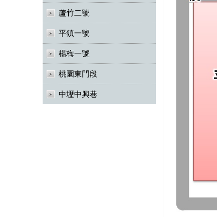
蘆竹二號
平鎮一號
楊梅一號
桃園東門段
中壢中興巷