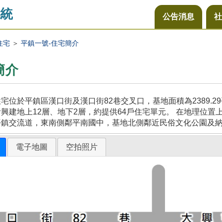
統
公告消息
社
住宅
＞
平鎮一號-住宅簡介
簡介
宅位於平鎮區漢口街及漢口街82巷交叉口，基地面積為2389.
興建地上12層、地下2層，約提供64戶住宅單元。 在地理位置
平鎮交流道，東南側鄰平南國中，基地北側鄰近民俗文化公園及
電子地圖
空拍照片