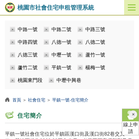
桃園市社會住宅申租管理系統
開
啟
／
中路一號
中路二號
中路三號
關
閉
中路四號
八德一號
八德二號
功
能
八德三號
中壢一號
蘆竹一號
選
單
蘆竹二號
平鎮一號
楊梅一號
桃園東門段
中壢中興巷
首頁
＞
社會住宅
＞
平鎮一號-住宅簡介
×
住宅簡介
線上申
請
平鎮一號社會住宅位於平鎮區漢口街及漢口街82巷交叉