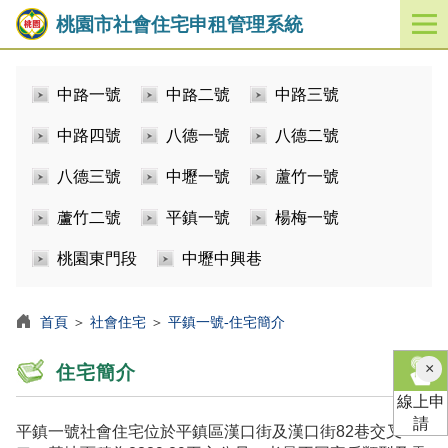
桃園市社會住宅申租管理系統
開
啟
／
中路一號
中路二號
中路三號
關
閉
中路四號
八德一號
八德二號
功
能
八德三號
中壢一號
蘆竹一號
選
單
蘆竹二號
平鎮一號
楊梅一號
桃園東門段
中壢中興巷
首頁
＞
社會住宅
＞
平鎮一號-住宅簡介
×
住宅簡介
線上申
請
平鎮一號社會住宅位於平鎮區漢口街及漢口街82巷交叉