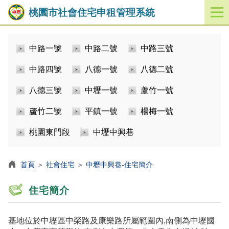
桃園市社會住宅申租管理系統
開
啟
／
中路一號
中路二號
中路三號
關
閉
中路四號
八德一號
八德二號
功
能
八德三號
中壢一號
蘆竹一號
選
單
蘆竹二號
平鎮一號
楊梅一號
桃園東門段
中壢中興巷
首頁
＞
社會住宅
＞
中壢中興巷-住宅簡介
住宅簡介
基地位於中壢區中榮路及康樂路所屬範圍內,南側為中壢國