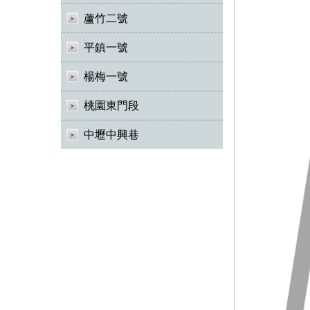
蘆竹二號
平鎮一號
楊梅一號
桃園東門段
中壢中興巷