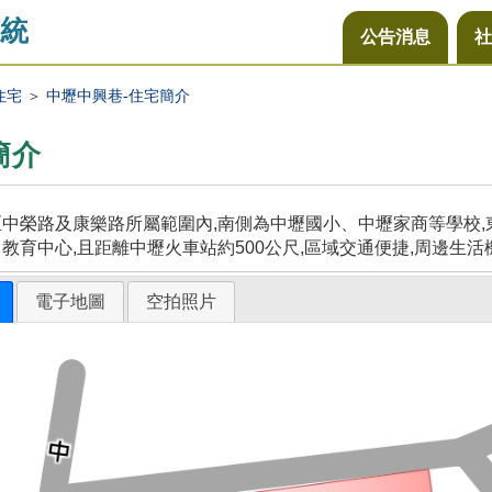
統
公告消息
社
住宅
＞
中壢中興巷-住宅簡介
簡介
中榮路及康樂路所屬範圍內,南側為中壢國小、中壢家商等學校,東
教育中心,且距離中壢火車站約500公尺,區域交通便捷,周邊生活
電子地圖
空拍照片